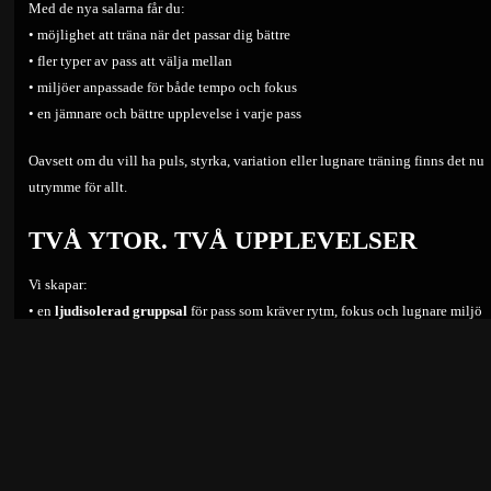
Med de nya salarna får du:
• möjlighet att träna när det passar dig bättre
• fler typer av pass att välja mellan
• miljöer anpassade för både tempo och fokus
• en jämnare och bättre upplevelse i varje pass
Oavsett om du vill ha puls, styrka, variation eller lugnare träning finns det nu
utrymme för allt.
TVÅ YTOR. TVÅ UPPLEVELSER
Vi skapar:
• en
ljudisolerad gruppsal
för pass som kräver rytm, fokus och lugnare miljö
• en
öppen actionyta
för mer energifylld gruppträning med tempo, kraft och
gemenskap
Det gör att passen inte längre behöver kompromissa.
Varje pass får rätt förutsättningar.
GRUPPTRÄNING PÅ STYRKELADAN