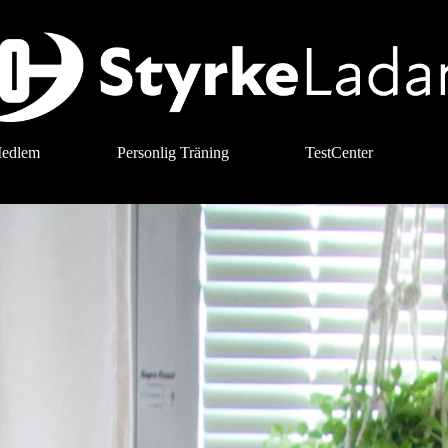
Medlem
Personlig Träning
TestCenter