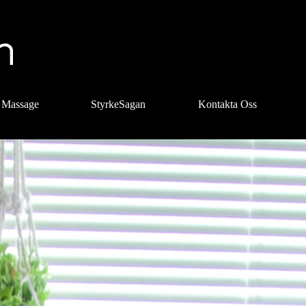
Massage
StyrkeSagan
Kontakta Oss